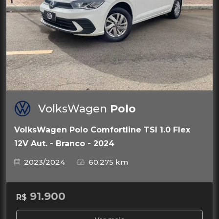
VolksWagen
Polo
VolksWagen Polo Comfortline TSI 1.0 Flex
12V Aut. - Branco - 2024
2023/2024
60.275 km
91.900
R$