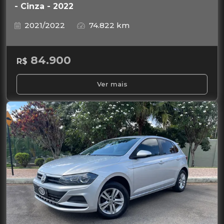
- Cinza - 2022
2021/2022
74.822 km
84.900
R$
Ver mais