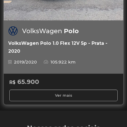
VolksWagen
Polo
VolksWagen Polo 1.0 Flex 12V 5p - Prata -
2020
2019/2020
105.922 km
65.900
R$
Ver mais