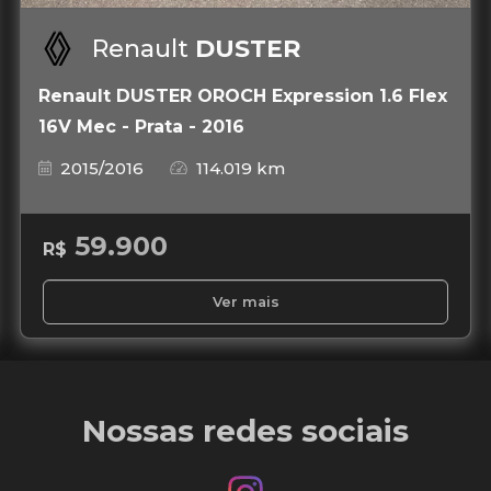
Renault
DUSTER
Renault DUSTER OROCH Expression 1.6 Flex
16V Mec - Prata - 2016
2015/2016
114.019 km
59.900
R$
Ver mais
Nossas redes sociais