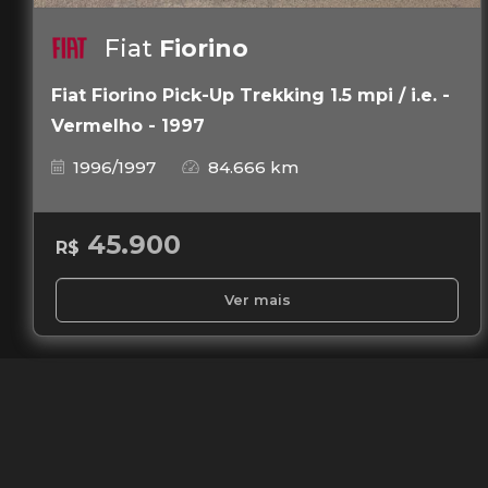
Fiat
Fiorino
Fiat Fiorino Pick-Up Trekking 1.5 mpi / i.e. -
Vermelho - 1997
1996/1997
84.666 km
45.900
R$
Ver mais