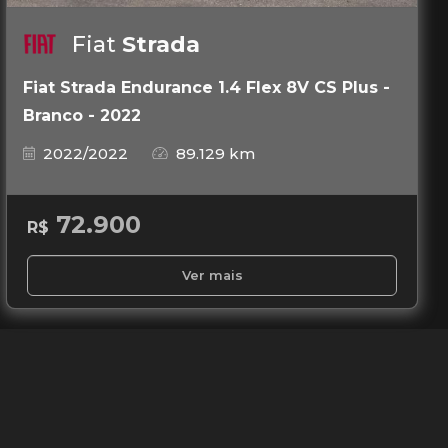
Fiat
Strada
Fiat Strada Endurance 1.4 Flex 8V CS Plus -
Branco - 2022
2022/2022
89.129 km
72.900
R$
Ver mais