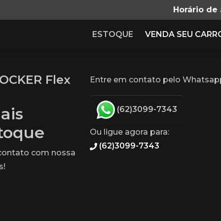
Horário de
ESTOQUE
VENDA SEU CARR
 LOCKER Flex
Entre em contato pelo Whatsapp 
ais
(62)3099-7343
stoque
Ou ligue agora para:
(62)3099-7343
 contato com nossa
s!