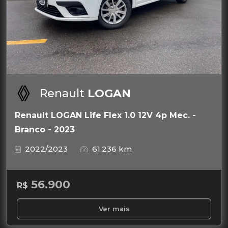
Renault
LOGAN
Renault LOGAN Life Flex 1.0 12V 4p Mec. -
Branco - 2023
2022/2023
61.236 km
56.900
R$
Ver mais