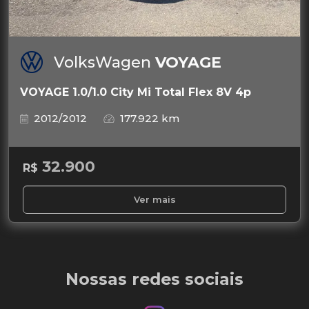
VolksWagen
VOYAGE
VOYAGE 1.0/1.0 City Mi Total Flex 8V 4p
2012/2012
177.922 km
32.900
R$
Ver mais
Nossas redes sociais