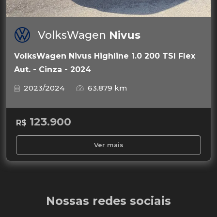
VolksWagen
Nivus
VolksWagen Nivus Highline 1.0 200 TSI Flex
Aut. - Cinza - 2024
2023/2024
63.879 km
123.900
R$
Ver mais
Nossas redes sociais