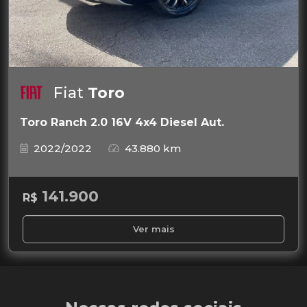
Fiat
Toro
Toro Ranch 2.0 16V 4x4 Diesel Aut.
2022/2022
43.880 km
141.900
R$
Ver mais