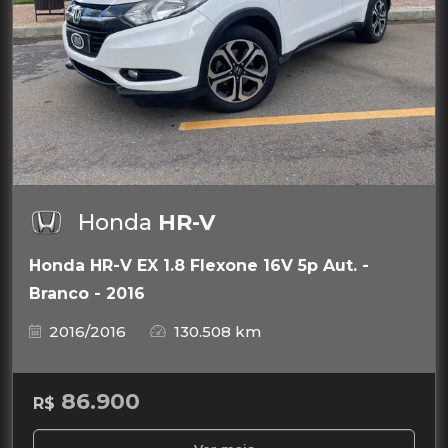
Honda
HR-V
Honda HR-V EX 1.8 Flexone 16V 5p Aut. -
Branco - 2016
2016/2016
130.508 km
86.900
R$