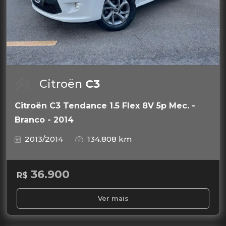
Citroën
C3
Citroën C3 Tendance 1.5 Flex 8V 5p Mec. -
Branco - 2014
2013/2014
134.808 km
36.900
R$
Ver mais