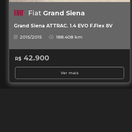
Fiat
Grand Siena
Grand Siena ATTRAC. 1.4 EVO F.Flex 8V
2015/2015
188.408 km
42.900
R$
Ver mais