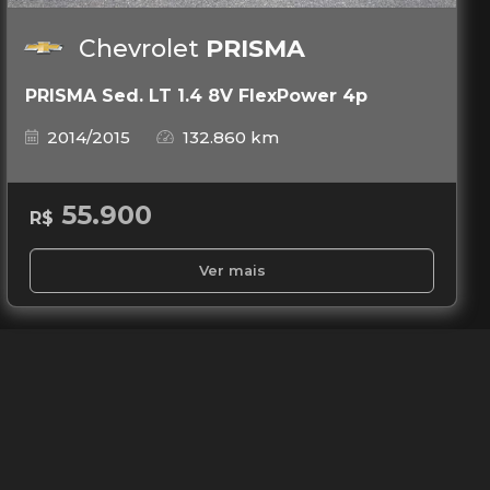
Chevrolet
PRISMA
PRISMA Sed. LT 1.4 8V FlexPower 4p
2014/2015
132.860 km
55.900
R$
Ver mais