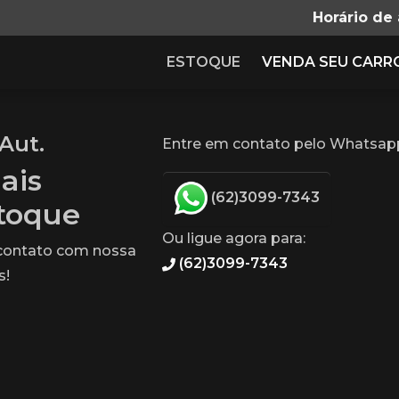
Horário de
ESTOQUE
VENDA SEU CARR
 Aut.
Entre em contato pelo Whatsapp 
ais
(62)3099-7343
stoque
Ou ligue agora para:
 contato com nossa
(62)3099-7343
s!