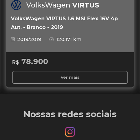
VolksWagen
VIRTUS
VolksWagen VIRTUS 1.6 MSI Flex 16V 4p
Aut. - Branco - 2019
2019/2019
120.171 km
78.900
R$
Ver mais
Nossas redes sociais