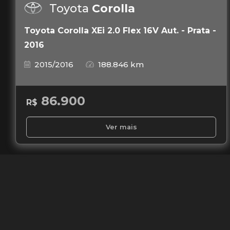
Toyota
Corolla
Toyota Corolla XEi 2.0 Flex 16V Aut. - Prata -
2016
2015/2016
188.846 km
86.900
R$
Ver mais