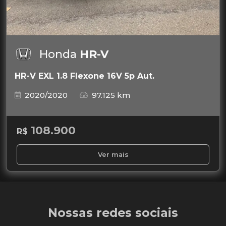
Honda
HR-V
HR-V EXL 1.8 Flexone 16V 5p Aut.
2020/2020
97.125 km
108.900
R$
Ver mais
Nossas redes sociais