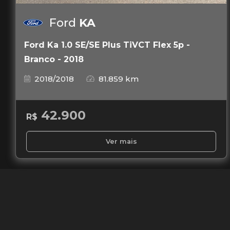
Ford
KA
Ford Ka 1.0 SE/SE Plus TiVCT Flex 5p -
Branco - 2018
2018/2018
81.859 km
42.900
R$
Ver mais