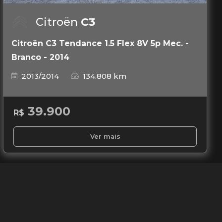
Citroën
C3
Citroën C3 Tendance 1.5 Flex 8V 5p Mec. -
Branco - 2014
2013/2014
134.808 km
39.900
R$
Ver mais