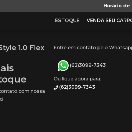
Horário de
ESTOQUE
VENDA SEU CARR
yle 1.0 Flex
Entre em contato pelo Whatsapp 
ais
(62)3099-7343
stoque
Ou ligue agora para:
(62)3099-7343
 contato com nossa
s!