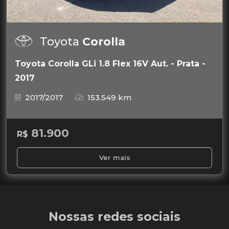
Toyota
Corolla
Toyota Corolla GLi 1.8 Flex 16V Aut. - Prata -
2017
2017/2017
153.549 km
81.900
R$
Ver mais
Nossas redes sociais