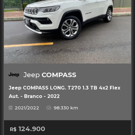
Jeep
COMPASS
Jeep COMPASS LONG. T270 1.3 TB 4x2 Flex
Aut. - Branco - 2022
2021/2022
98.330 km
124.900
R$