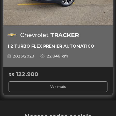
Chevrolet
TRACKER
1.2 TURBO FLEX PREMIER AUTOMÁTICO
2023/2023
22.846 km
122.900
R$
Ver mais