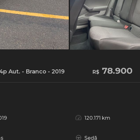
78.900
p Aut. - Branco - 2019
R$
019
120.171 km
as
Sedã